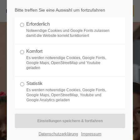
Bitte treffen Sie eine Auswahl um fortzufahren
Login
Erforderlich
Benutzername
Notwendige Cookies und Google Fonts zulassen
damit die Website korrekt funktioniert
Komfort
Es werden notwendige Cookies, Google Fonts,
Passwort
Google Maps, OpenStreetMap und Youtube
geladen
Statistik
Es werden notwendige Cookies, Google Fonts,
Google Maps, OpenStreetMap, Youtube und
Anmelden
Google Analytics geladen
Register
|
Lost your password?
Support
Datenschutzerklärung
Impressum