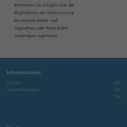
Informieren Sie sich gern über die
Möglichkeiten der Unterstützung
bei unserem Kinder- und
Jugendhaus oder Ihrem örtlich
zuständigen Jugendamt.
Informationen:
Wir über uns
Über den Mütterzentrum Beckum e.V.
Über die Mütterzentrum Soziales Netzwerk gGmbH