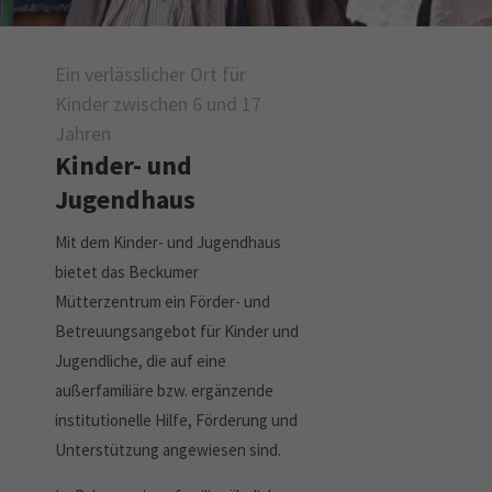
Drop us a line
info@yourdomain.com
Ein verlässlicher Ort für
About us
Kinder zwischen 6 und 17
Lorem ipsum dolor sit amet, consectetuer
Jahren
adipiscing elit.
Kinder- und
Aenean commodo ligula eget dolor. Aenean massa. Cum
Jugendhaus
sociis natoque penatibus et magnis dis parturient montes,
nascetur ridiculus mus. Donec quam felis, ultricies nec.
Mit dem Kinder- und Jugendhaus
bietet das Beckumer
Mütterzentrum ein Förder- und
Betreuungsangebot für Kinder und
Jugendliche, die auf eine
außerfamiliäre bzw. ergänzende
institutionelle Hilfe, Förderung und
Unterstützung angewiesen sind.