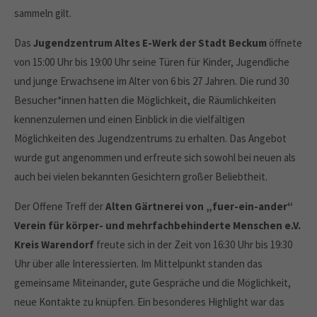
sammeln gilt.
Das
Jugendzentrum Altes E-Werk der Stadt Beckum
öffnete
von 15:00 Uhr bis 19:00 Uhr seine Türen für Kinder, Jugendliche
und junge Erwachsene im Alter von 6 bis 27 Jahren. Die rund 30
Besucher*innen hatten die Möglichkeit, die Räumlichkeiten
kennenzulernen und einen Einblick in die vielfältigen
Möglichkeiten des Jugendzentrums zu erhalten. Das Angebot
wurde gut angenommen und erfreute sich sowohl bei neuen als
auch bei vielen bekannten Gesichtern großer Beliebtheit.
Der Offene Treff der
Alten Gärtnerei von „fuer-ein-ander“
Verein für körper- und mehrfachbehinderte Menschen e.V.
Kreis Warendorf
freute sich in der Zeit von 16:30 Uhr bis 19:30
Uhr über alle Interessierten. Im Mittelpunkt standen das
gemeinsame Miteinander, gute Gespräche und die Möglichkeit,
neue Kontakte zu knüpfen. Ein besonderes Highlight war das