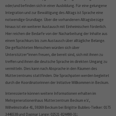
Drop us a line
oder/und befinden sich in einer Ausbildung. Für eine gelungene
info@yourdomain.com
Integration und zur Bewältigung des Alltags ist Sprache eine
About us
notwendige Grundlage. Über die vorhandenen Alltagsbezüge
hinaus ist ein weiterer Austausch mit Einheimischen förderlich.
Lorem ipsum dolor sit amet, consectetuer
Hier reichen die Bedarfe von der Nacharbeitung der Inhalte aus
adipiscing elit.
einem Sprachkurs bis zum Austausch über alltägliche Belange.
Aenean commodo ligula eget dolor. Aenean massa. Cum
Die geflüchteten Menschen würden sich über
sociis natoque penatibus et magnis dis parturient montes,
Unterstützer*innen freuen, die bereit sind, sich mit ihnen zu
nascetur ridiculus mus. Donec quam felis, ultricies nec.
treffen und ihnen die deutsche Sprache im direkten Umgang zu
vermitteln. Dies kann nach Absprache in den Räumen des
Mütterzentrums stattfinden. Die Sprachpaten werden begleitet
durch die Koordinatorinnen der Initiative Willkommen in Beckum.
Interessierte können weitere Informationen erhalten im
Mehrgenerationenhaus Mütterzentrum Beckum e.V.,
Wilhelmstraße 41, 59269 Beckum bei Brigitte Bublies-Tielker: 0175
3446538 und Dagmar Lange: 02521-824490-31;