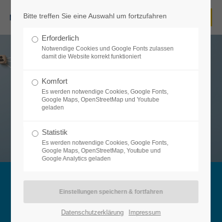
Bitte treffen Sie eine Auswahl um fortzufahren
Login
Erforderlich
Benutzername
Notwendige Cookies und Google Fonts zulassen
damit die Website korrekt funktioniert
Komfort
Es werden notwendige Cookies, Google Fonts,
Passwort
Herzlich Willkommen!
Google Maps, OpenStreetMap und Youtube
Erfahren Sie auf unseren Seiten alles rund um den
Mütterzentrum Beckum e. V.
mit
dem
Mehrgenerationenhaus
und die
Mütterzentrum Soziales Netzwerk
geladen
gGmbH
.
Statistik
Es werden notwendige Cookies, Google Fonts,
Google Maps, OpenStreetMap, Youtube und
Anmelden
Google Analytics geladen
Register
|
Lost your password?
AKTUELLES
Support
Datenschutzerklärung
Impressum